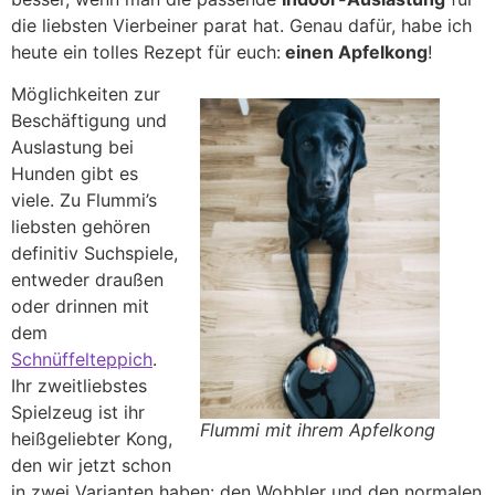
die liebsten Vierbeiner parat hat. Genau dafür, habe ich
heute ein tolles Rezept für euch:
einen Apfelkong
!
Möglichkeiten zur
Beschäftigung und
Auslastung bei
Hunden gibt es
viele. Zu Flummi’s
liebsten gehören
definitiv Suchspiele,
entweder draußen
oder drinnen mit
dem
Schnüffelteppich
.
Ihr zweitliebstes
Spielzeug ist ihr
Flummi mit ihrem Apfelkong
heißgeliebter Kong,
den wir jetzt schon
in zwei Varianten haben: den Wobbler und den normalen