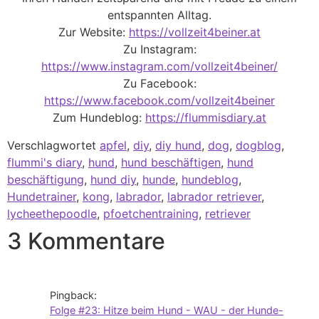
entspannten Alltag.
Zur Website:
https://vollzeit4beiner.at
Zu Instagram:
https://www.instagram.com/vollzeit4beiner/
Zu Facebook:
https://www.facebook.com/vollzeit4beiner
Zum Hundeblog:
https://flummisdiary.at
Verschlagwortet
apfel
,
diy
,
diy hund
,
dog
,
dogblog
,
flummi's diary
,
hund
,
hund beschäftigen
,
hund
beschäftigung
,
hund diy
,
hunde
,
hundeblog
,
Hundetrainer
,
kong
,
labrador
,
labrador retriever
,
lycheethepoodle
,
pfoetchentraining
,
retriever
3 Kommentare
Pingback:
Folge #23: Hitze beim Hund - WAU - der Hunde-