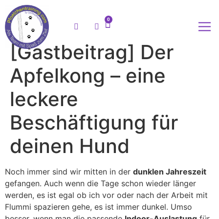
0
[Gastbeitrag] Der
Meine
Apfelkong – eine
leckere
Beschäftigung für
deinen Hund
Noch immer sind wir mitten in der
dunklen Jahreszeit
gefangen. Auch wenn die Tage schon wieder länger
werden, es ist egal ob ich vor oder nach der Arbeit mit
Flummi spazieren gehe, es ist immer dunkel. Umso
besser, wenn man die passende
Indoor-Auslastung
für