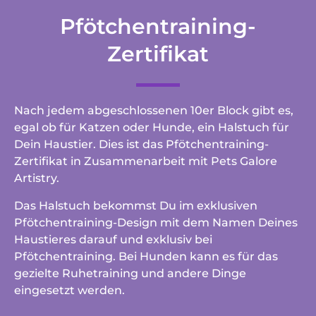
zu unseren Datenschutzpraktiken
findest Du unter
Datenschutz
.
Pfötchentraining-
Bitte bestätigen Sie Ihre Anfrage.*
Zertifikat
Nach jedem abgeschlossenen 10er Block gibt es,
egal ob für Katzen oder
Hunde
, ein Halstuch für
Dein Haustier. Dies ist das Pfötchentraining-
Anmelden
Zertifikat in Zusammenarbeit mit Pets Galore
Artistry.
Marketing von
Das Halstuch bekommst Du im exklusiven
ActiveCampaign
Pfötchentraining-Design mit dem Namen Deines
Haustieres darauf und exklusiv bei
Pfötchentraining. Bei Hunden kann es für das
gezielte Ruhetraining und andere Dinge
eingesetzt werden.