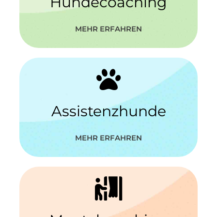
Hundecoaching
MEHR ERFAHREN
NICHTS MEHR
VERPASSEN!
Assistenzhunde
MEHR ERFAHREN
Newsletter mit
exklusiven Vorteilen
Du möchtest nichts mehr verpassen und
10% auf meine Produkte sparen? Dann
melde dich jetzt für meinen Newsletter