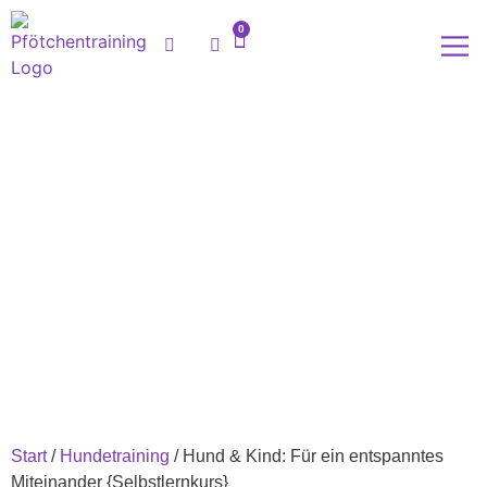
0
Meine
Start
/
Hundetraining
/ Hund & Kind: Für ein entspanntes
Miteinander {Selbstlernkurs}