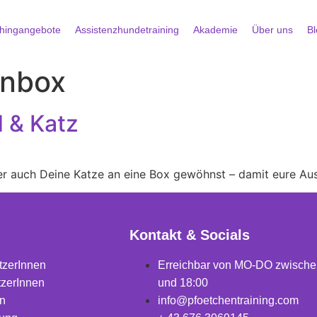
hingangebote
Assistenzhundetraining
Akademie
Über uns
Bl
enbox
d & Katz
der auch Deine Katze an eine Box gewöhnst – damit eure Au
Kontakt & Socials
tzerInnen
Erreichbar von MO-DO zwische
tzerInnen
und 18:00
en
info@pfoetchentraining.com