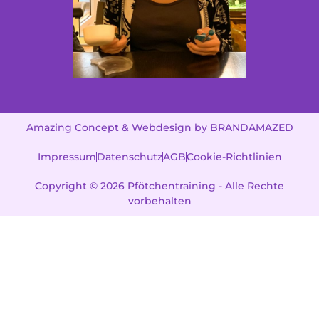
Amazing Concept & Webdesign by BRANDAMAZED
Impressum
Datenschutz
AGB
Cookie-Richtlinien
Copyright © 2026 Pfötchentraining - Alle Rechte
vorbehalten