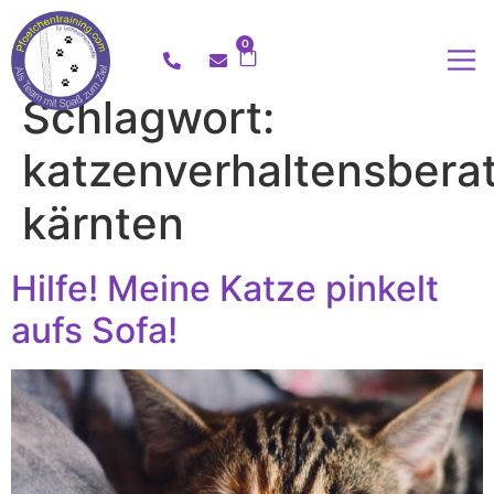
0
Schlagwort:
katzenverhaltensbera
kärnten
Hilfe! Meine Katze pinkelt
aufs Sofa!