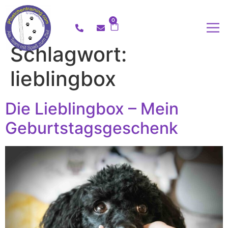
0
Schlagwort:
lieblingbox
Die Lieblingbox – Mein
Geburtstagsgeschenk