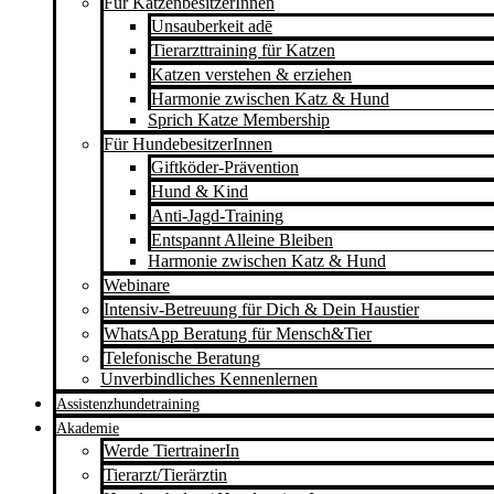
Für KatzenbesitzerInnen
Unsauberkeit adē
Tierarzttraining für Katzen
Katzen verstehen & erziehen
Harmonie zwischen Katz & Hund
Sprich Katze Membership
Für HundebesitzerInnen
Giftköder-Prävention
Hund & Kind
Anti-Jagd-Training
Entspannt Alleine Bleiben
Harmonie zwischen Katz & Hund
Webinare
Intensiv-Betreuung für Dich & Dein Haustier
WhatsApp Beratung für Mensch&Tier
Telefonische Beratung
Unverbindliches Kennenlernen
Assistenzhundetraining
Akademie
Werde TiertrainerIn
Tierarzt/Tierärztin