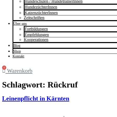
Hundeschulen / HundetrainerInnen
HundezüchterInnen
KatzenzüchterInnen
Zeitschriften
Über uns
Fortbildungen
Empfehlungen
Kooperationen
Blog
Shop
Kontakt
0
Warenkorb
Schlagwort:
Rückruf
Leinenpflicht in Kärnten