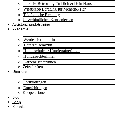
Intensiv-Betreuung für Dich & Dein Haustier
WhatsApp Beratung für Mensch&Tier
Telefonische Beratung
Unverbindliches Kennenlernen
Assistenzhundetraining
Akademie
Werde TiertrainerIn
Tierarzt/Tierärztin
Hundeschulen / HundetrainerInnen
HundezüchterInnen
KatzenzüchterInnen
Zeitschriften
Über uns
Fortbildungen
Empfehlungen
Kooperationen
Blog
Shop
Kontakt