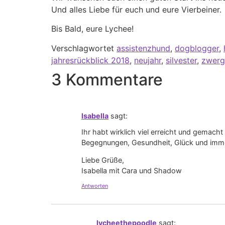
Und alles Liebe für euch und eure Vierbeiner.
Bis Bald, eure Lychee!
Verschlagwortet
assistenzhund
,
dogblogger
,
jahresrückblick 2018
,
neujahr
,
silvester
,
zwerg
3 Kommentare
Isabella
sagt:
Ihr habt wirklich viel erreicht und gema
Begegnungen, Gesundheit, Glück und imm
Liebe Grüße,
Isabella mit Cara und Shadow
Antworten
lycheethepoodle
sagt: