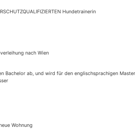
TIERSCHUTZQUALIFIZIERTEN Hundetrainerin
sverleihung nach Wien
hren Bachelor ab, und wird für den englischsprachigen Mas
sser
t
e neue Wohnung