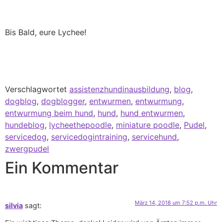
Bis Bald, eure Lychee!
Verschlagwortet
assistenzhundinausbildung
,
blog
,
dogblog
,
dogblogger
,
entwurmen
,
entwurmung
,
entwurmung beim hund
,
hund
,
hund entwurmen
,
hundeblog
,
lycheethepoodle
,
miniature poodle
,
Pudel
,
servicedog
,
servicedogintraining
,
servicehund
,
zwergpudel
Ein Kommentar
März 14, 2018 um 7:52 p.m. Uhr
silvia
sagt: