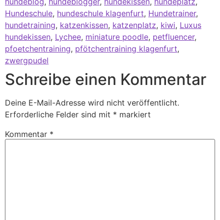
hundeblog
,
hundeblogger
,
hundekissen
,
hundeplatz
,
Hundeschule
,
hundeschule klagenfurt
,
Hundetrainer
,
hundetraining
,
katzenkissen
,
katzenplatz
,
kiwi
,
Luxus
hundekissen
,
Lychee
,
miniature poodle
,
petfluencer
,
pfoetchentraining
,
pfötchentraining klagenfurt
,
zwergpudel
Schreibe einen Kommentar
Deine E-Mail-Adresse wird nicht veröffentlicht.
Erforderliche Felder sind mit
*
markiert
Kommentar
*