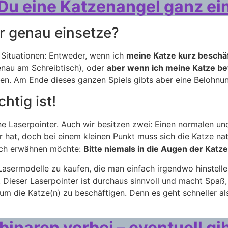
Du eine Katzenangel ganz ein
r genau einsetze?
i Situationen: Entweder, wenn ich
meine Katze kurz beschä
enau am Schreibtisch), oder
aber wenn ich meine Katze be
ken. Am Ende dieses ganzen Spiels gibts aber eine Belohnun
htig ist!
ene Laserpointer. Auch wir besitzen zwei: Einen normalen un
r hat, doch bei einem kleinen Punkt muss sich die Katze nat
noch erwähnen möchte:
Bitte niemals in die Augen der Katze
Lasermodelle zu kaufen, die man einfach irgendwo hinstell
Dieser Laserpointer ist durchaus sinnvoll und macht Spaß,
ur um die Katze(n) zu beschäftigen. Denn es geht schneller 
inaren vorbei – eventuell gi