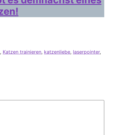
zen!
,
Katzen trainieren
,
katzenliebe
,
laserpointer
,