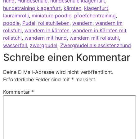
hund
,
Hundeschule
,
hundeschule klagenfurt
,
hundetraining klagenfurt
,
kärnten
,
klagenfurt
,
lauraimrolli
,
miniature poodle
,
pfoetchentraining
,
poodle
,
Pudel
,
rollstuhlleben
,
wandern
,
wandern im
rollstuhl
,
wandern in kärnten
,
wandern in Kärnten mit
rollstuhl
,
wandern mit hund
,
wandern mit rollstuhl
,
wasserfall
,
zwergpudel
,
Zwergpudel als assistenzhund
Schreibe einen Kommentar
Deine E-Mail-Adresse wird nicht veröffentlicht.
Erforderliche Felder sind mit
*
markiert
Kommentar
*